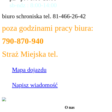
sb-ndz : 8:00-14:00
biuro schroniska tel. 81-466-26-42
poza godzinami pracy biura:
790-870-940
Straż Miejska tel.
986
Mapa dojazdu
Napisz wiadomość
O nas