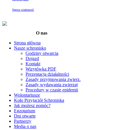
Napisz wiadomość
O nas
Strona główna
Nasze schronisko
Godziny otwarcia
Dojazd
Kontakt
Wizytówka PDF
Prezentacja działalności
Zasady przyjmowania zwierz.
Zasady wydawania zwierząt
Procedury w czasie epidemii
Wolontariusze
Koło Przyjaciół Schroniska
Jak możesz pomóc?
Egzotarium
Dni otwarte
Partnerzy
Media o nas