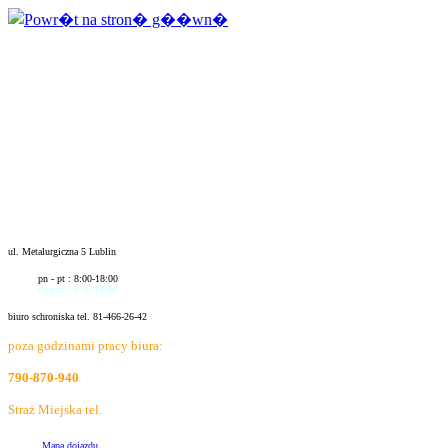
ul. Metalurgiczna 5 Lublin
pn - pt : 8:00-18:00
sb-ndz : 8:00-14:00
biuro schroniska tel. 81-466-26-42
poza godzinami pracy biura:
790-870-940
Straż Miejska tel.
986
Mapa dojazdu