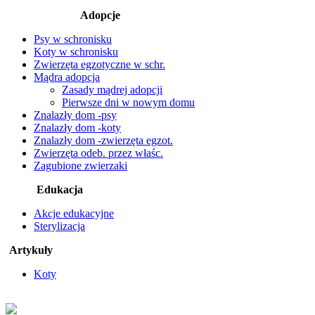
Adopcje
Psy w schronisku
Koty w schronisku
Zwierzęta egzotyczne w schr.
Mądra adopcja
Zasady mądrej adopcji
Pierwsze dni w nowym domu
Znalazły dom -psy
Znalazły dom -koty
Znalazły dom -zwierzęta egzot.
Zwierzęta odeb. przez właśc.
Zagubione zwierzaki
Edukacja
Akcje edukacyjne
Sterylizacja
Artykuły
Koty