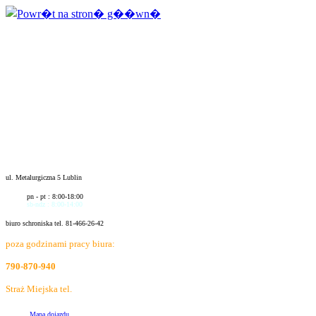
ul. Metalurgiczna 5 Lublin
pn - pt : 8:00-18:00
sb-ndz : 8:00-14:00
biuro schroniska tel. 81-466-26-42
poza godzinami pracy biura:
790-870-940
Straż Miejska tel.
986
Mapa dojazdu