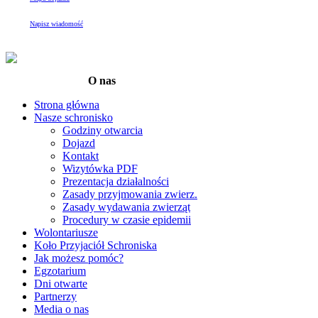
Napisz wiadomość
O nas
Strona główna
Nasze schronisko
Godziny otwarcia
Dojazd
Kontakt
Wizytówka PDF
Prezentacja działalności
Zasady przyjmowania zwierz.
Zasady wydawania zwierząt
Procedury w czasie epidemii
Wolontariusze
Koło Przyjaciół Schroniska
Jak możesz pomóc?
Egzotarium
Dni otwarte
Partnerzy
Media o nas