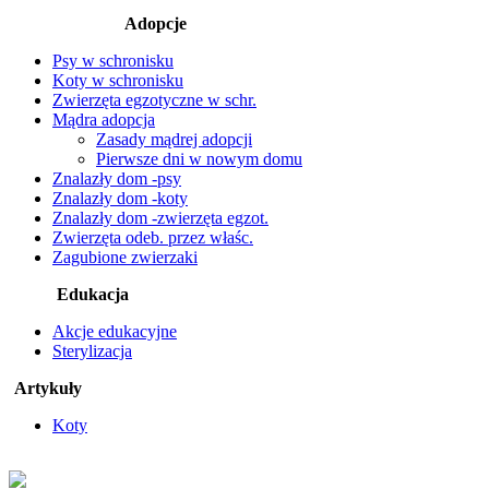
Adopcje
Psy w schronisku
Koty w schronisku
Zwierzęta egzotyczne w schr.
Mądra adopcja
Zasady mądrej adopcji
Pierwsze dni w nowym domu
Znalazły dom -psy
Znalazły dom -koty
Znalazły dom -zwierzęta egzot.
Zwierzęta odeb. przez właśc.
Zagubione zwierzaki
Edukacja
Akcje edukacyjne
Sterylizacja
Artykuły
Koty