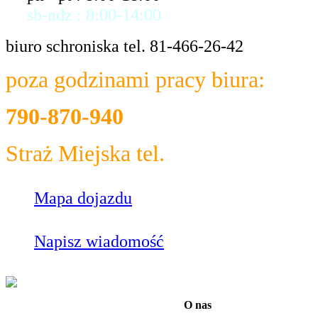
sb-ndz : 8:00-14:00
biuro schroniska tel. 81-466-26-42
poza godzinami pracy biura:
790-870-940
Straż Miejska tel.
986
Mapa dojazdu
Napisz wiadomość
O nas