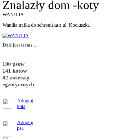
Znalazły dom -koty
WANILIA
Wanilia trafiła do schroniska z ul. Kociuszki.
Dziś jest u nas...
100 psów
141 kotów
82 zwierząt
egzotycznych
Adoptuj
kota
Adoptuj
psa