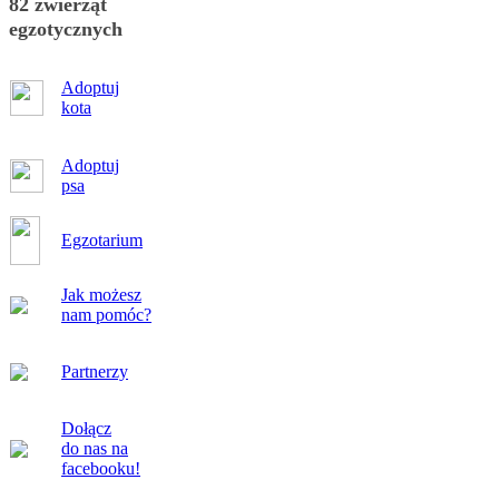
82 zwierząt
egzotycznych
Adoptuj
kota
Adoptuj
psa
Egzotarium
Jak możesz
nam pomóc?
Partnerzy
Dołącz
do nas na
facebooku!