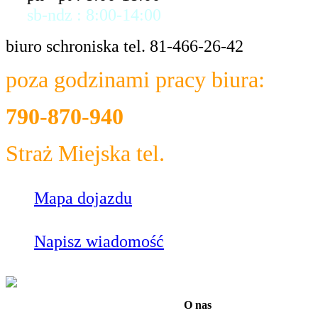
sb-ndz : 8:00-14:00
biuro schroniska tel. 81-466-26-42
poza godzinami pracy biura:
790-870-940
Straż Miejska tel.
986
Mapa dojazdu
Napisz wiadomość
O nas