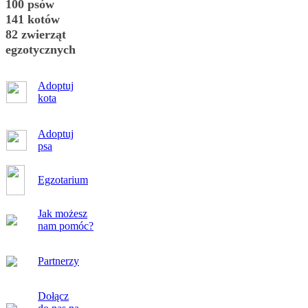
100 psów
141 kotów
82 zwierząt
egzotycznych
Adoptuj
kota
Adoptuj
psa
Egzotarium
Jak możesz
nam pomóc?
Partnerzy
Dołącz