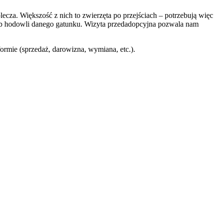
za. Większość z nich to zwierzęta po przejściach – potrzebują więc
 lub hodowli danego gatunku. Wizyta przedadopcyjna pozwala nam
mie (sprzedaż, darowizna, wymiana, etc.).