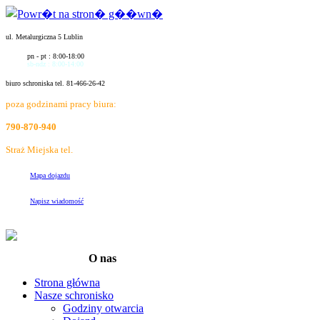
ul. Metalurgiczna 5 Lublin
pn - pt : 8:00-18:00
sb-ndz : 8:00-14:00
biuro schroniska tel. 81-466-26-42
poza godzinami pracy biura:
790-870-940
Straż Miejska tel.
986
Mapa dojazdu
Napisz wiadomość
O nas
Strona główna
Nasze schronisko
Godziny otwarcia