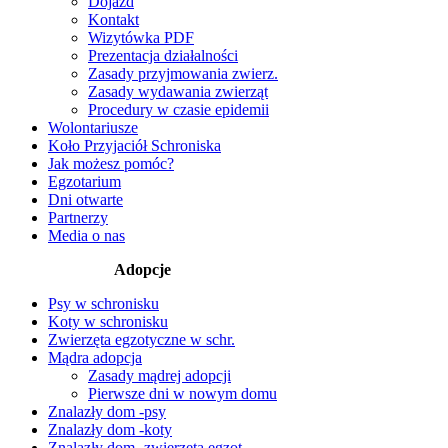
Dojazd
Kontakt
Wizytówka PDF
Prezentacja działalności
Zasady przyjmowania zwierz.
Zasady wydawania zwierząt
Procedury w czasie epidemii
Wolontariusze
Koło Przyjaciół Schroniska
Jak możesz pomóc?
Egzotarium
Dni otwarte
Partnerzy
Media o nas
Adopcje
Psy w schronisku
Koty w schronisku
Zwierzęta egzotyczne w schr.
Mądra adopcja
Zasady mądrej adopcji
Pierwsze dni w nowym domu
Znalazły dom -psy
Znalazły dom -koty
Znalazły dom -zwierzęta egzot.