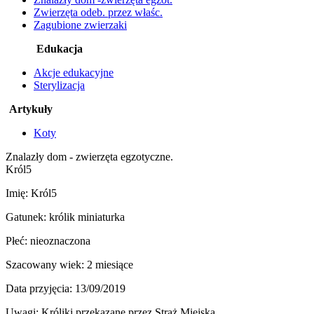
Zwierzęta odeb. przez właśc.
Zagubione zwierzaki
Edukacja
Akcje edukacyjne
Sterylizacja
Artykuły
Koty
Znalazły dom - zwierzęta egzotyczne.
Król5
Imię: Król5
Gatunek: królik miniaturka
Płeć: nieoznaczona
Szacowany wiek: 2 miesiące
Data przyjęcia: 13/09/2019
Uwagi: Króliki przekazane przez Straż Miejską.