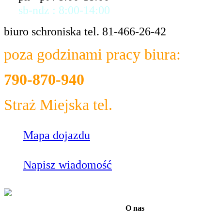
sb-ndz : 8:00-14:00
biuro schroniska tel. 81-466-26-42
poza godzinami pracy biura:
790-870-940
Straż Miejska tel.
986
Mapa dojazdu
Napisz wiadomość
O nas