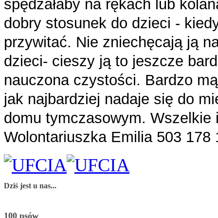
spędzałaby na rękach lub kola
dobry stosunek do dzieci - kied
przywitać. Nie zniechęcają ją n
dzieci- cieszy ją to jeszcze bar
nauczona czystości. Bardzo mą
jak najbardziej nadaje się do 
domu tymczasowym. Wszelkie in
Wolontariuszka Emilia 503 178
Dziś jest u nas...
100 psów