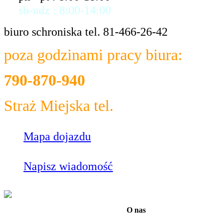
sb-ndz : 8:00-14:00
biuro schroniska tel. 81-466-26-42
poza godzinami pracy biura:
790-870-940
Straż Miejska tel.
986
Mapa dojazdu
Napisz wiadomość
O nas