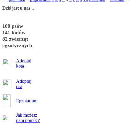
Dziś jest u nas...
100 psów
141 kotów
82 zwierząt
egzotycznych
Adoptuj
kota
Adoptuj
psa
Egzotarium
Jak możesz
nam pomóc?