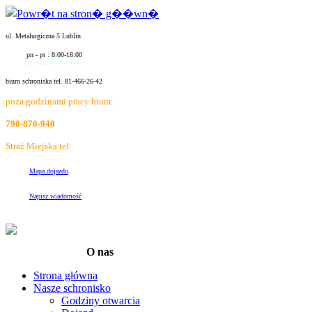
ul. Metalurgiczna 5 Lublin
pn - pt : 8:00-18:00
sb-ndz : 8:00-14:00
biuro schroniska tel. 81-466-26-42
poza godzinami pracy biura:
790-870-940
Straż Miejska tel.
986
Mapa dojazdu
Napisz wiadomość
O nas
Strona główna
Nasze schronisko
Godziny otwarcia