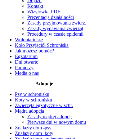
Dojazd
Kontakt
Wizytówka PDF
Prezentacja działalności
Zasady przyjmowania zwierz.
Zasady wydawania zwierząt
Procedury w czasie epidemii
Wolontariusze
Koło Przyjaciół Schroniska
Jak możesz pomóc?
Egzotarium
Dni otwarte
Partnerzy
Media o nas
Adopcje
Psy w schronisku
Koty w schronisku
Zwierzęta egzotyczne w schr.
Mądra adopcja
Zasady mądrej adopcji
Pierwsze dni w nowym domu
Znalazły dom -psy
Znalazły dom -koty
Znalazły dom -zwierzęta egzot.