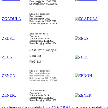
Data przyjęcia: 17.07.2019
Nr ewidencyjny: 011900581
Rasa: kot europejski
Płeć: żeńska
ZGADULA
Rok urodzenia: 2011
Data przyjęcia: 29.07.2019
Nr ewidencyjny: 011900613
Rasa: kot europejski
Płeć: samiec
ZEUS.,.
Rok urodzenia: 2024
Data przyjęcia: 15.11.2024
Nr ewidencyjny: 012401084
Rasa:
kot europejski
Data ur.:
ZEUS
Płeć:
kot
Rasa: kot europejski
Płeć: samiec-kastrat
ZENON
Rok urodzenia: 2012
Data przyjęcia: 08.12.2015
Nr ewidencyjny: 011501503
Rasa: kot europejski
Płeć: samiec
ZENEK.
Rok urodzenia: 2024
Data przyjęcia: 03.11.2024
Nr ewidencyjny: 012401058
<<
pierwsza
<
poprzednia
1
2
3
4
5
6
7
8
9
10
następna
>
ostatnia
>>