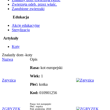
Zwierzęta odeb. przez właśc.
Zagubione zwierzaki
Edukacja
Akcje edukacyjne
Sterylizacja
Artykuły
Koty
Znalazły dom -koty
Nazwa
Opis
Rasa:
kot europejski
Wiek:
1
Zgryzica
Płeć:
kotka
Kod:
010901256
Rasa: kot europejski
Płeć: męska
ZGRYZEK
Rok urodzenia: 2019