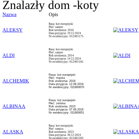
Znalazły dom -koty
Nazwa
Opis
Rasa: kot europejski
Płeć: samiec
ALEKSY
Rok urodzenia: 2016
Data przyjęcia: 19.12.2024
Nr ewidencyjny: 012401175
Rasa: kot europejski
Płeć: samiec
ALDI
Rok urodzenia: 2014
Data przyjęcia: 14.12.2024
Nr ewidencyjny: 012401165
Rasa: kot europejski
Płeć: męska
ALCHEMIK
Rok urodzenia: 2019
Data przyjęcia: 12.08.2019
Nr ewidencyjny: 011900670
Rasa: kot europejski
Płeć: żeńska
ALBINAA
Rok urodzenia: 2015
Data przyjęcia: 07.08.2019
Nr ewidencyjny: 011900651
Rasa: kot europejski
Płeć: samica
ALASKA
Rok urodzenia: 2023
Data przyjęcia: 30.12.2024
Nr ewidencyjny: 012401203