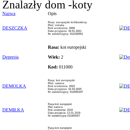
Znalazły dom -koty
Nazwa
Opis
Rasa: europejski krótkowłosy
Płeć: żeńska
DESZCZKA
Rok urodzenia: 2009
Data przyjęcia: 18.01.2021
Nr ewidencyjny: 012100591
Rasa:
kot europejski
Depresja
Wiek:
2
Kod:
011000
Rasa: kot europejski
Płeć: samica
DEMOLKA
Rok urodzenia: 2023
Data przyjęcia: 16.03.2025
Nr ewidencyjny: 012500197
Rasa:kot europejski
Płeć:samica
DEMIŁKA
Rok urodzenia: 2016
Data przyjęcia: 13.01.2018
Nr ewidencyjny:011800057
Rasa:kot europejski