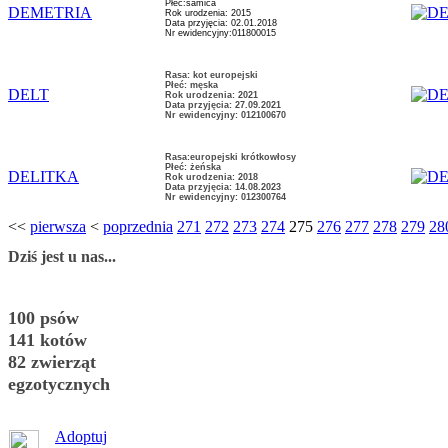
Płeć:samica
DEMETRIA
Rok urodzenia: 2015
Data przyjęcia: 02.01.2018
Nr ewidencyjny:011800015
Rasa: kot europejski
Płeć: męska
DELT
Rok urodzenia: 2021
Data przyjęcia: 27.09.2021
Nr ewidencyjny: 012100670
Rasa:europejski krótkowłosy
Płeć: żeńska
DELITKA
Rok urodzenia: 2018
Data przyjęcia: 14.08.2023
Nr ewidencyjny: 012300764
<<
pierwsza
<
poprzednia
271
272
273
274
275
276
277
278
279
28
Dziś jest u nas...
100 psów
141 kotów
82 zwierząt
egzotycznych
Adoptuj