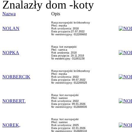
Znalazły dom -koty
Nazwa
Opis
Rasa:europejski krótkowłosy
Płeć: męska
NOLAN
Rok urodzenia: 2018
Data przyjęcia:27.07.2022
Nr ewidencyjny: 012200602
Rasa: kot europejski
Płeć: samica
NOPKA
Rok urodzenia: 2018
Data przyjęcia: 29.11.2018
Nr ewidencyjny: 011801158
Rasa:europejski krótkowłosy
Płeć: męska
NORBERCIK
Rok urodzenia: 2022
Data przyjęcia: 09.07.2022
Nr ewidencyjny: 012200525
Rasa: kot europejski
Płeć: samiec
NORBERT.
Rok urodzenia: 2022
Data przyjęcia: 09.01.2026
Nr ewidencyjny: 012600035
Rasa: kot europejski
Płeć: samiec
NOREK,
Rok urodzenia: 2025
Data przyjęcia: 22.01.2026
Nr ewidencyjny: 012600110