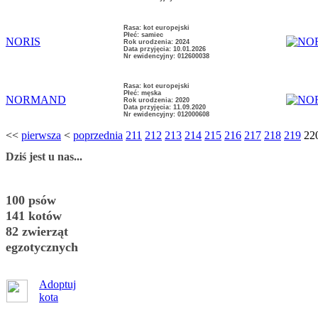
Rasa: kot europejski
Płeć: samiec
NORIS
Rok urodzenia: 2024
Data przyjęcia: 10.01.2026
Nr ewidencyjny: 012600038
Rasa: kot europejski
Płeć: męska
NORMAND
Rok urodzenia: 2020
Data przyjęcia: 11.09.2020
Nr ewidencyjny: 012000608
<<
pierwsza
<
poprzednia
211
212
213
214
215
216
217
218
219
22
Dziś jest u nas...
100 psów
141 kotów
82 zwierząt
egzotycznych
Adoptuj
kota