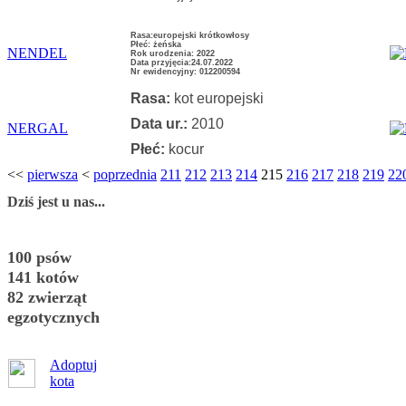
Rasa:europejski krótkowłosy
Płeć: żeńska
NENDEL
Rok urodzenia: 2022
Data przyjęcia:24.07.2022
Nr ewidencyjny: 012200594
Rasa:
kot europejski
Data ur.:
2010
NERGAL
Płeć:
kocur
<<
pierwsza
<
poprzednia
211
212
213
214
215
216
217
218
219
22
Dziś jest u nas...
100 psów
141 kotów
82 zwierząt
egzotycznych
Adoptuj
kota