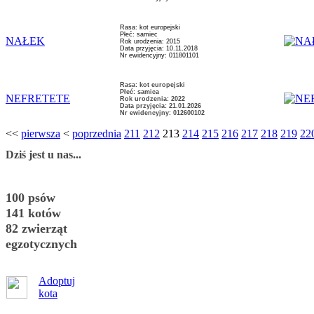
Rasa: kot europejski
Płeć: samiec
NAŁEK
Rok urodzenia: 2015
Data przyjęcia: 10.11.2018
Nr ewidencyjny: 011801101
Rasa: kot europejski
Płeć: samica
NEFRETETE
Rok urodzenia: 2022
Data przyjęcia: 21.01.2026
Nr ewidencyjny: 012600102
<<
pierwsza
<
poprzednia
211
212
213
214
215
216
217
218
219
22
Dziś jest u nas...
100 psów
141 kotów
82 zwierząt
egzotycznych
Adoptuj
kota