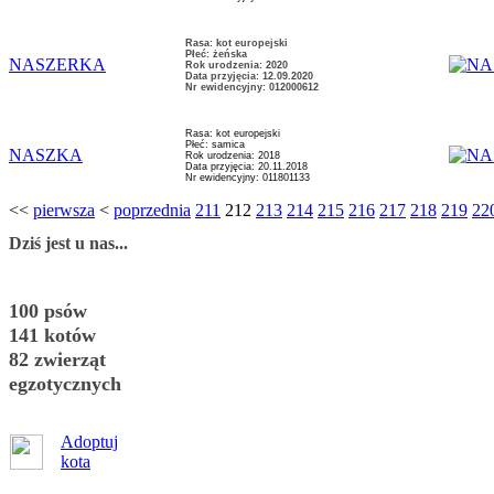
Rasa: kot europejski
Płeć: żeńska
NASZERKA
Rok urodzenia: 2020
Data przyjęcia: 12.09.2020
Nr ewidencyjny: 012000612
Rasa: kot europejski
Płeć: samica
NASZKA
Rok urodzenia: 2018
Data przyjęcia: 20.11.2018
Nr ewidencyjny: 011801133
<<
pierwsza
<
poprzednia
211
212
213
214
215
216
217
218
219
22
Dziś jest u nas...
100 psów
141 kotów
82 zwierząt
egzotycznych
Adoptuj
kota