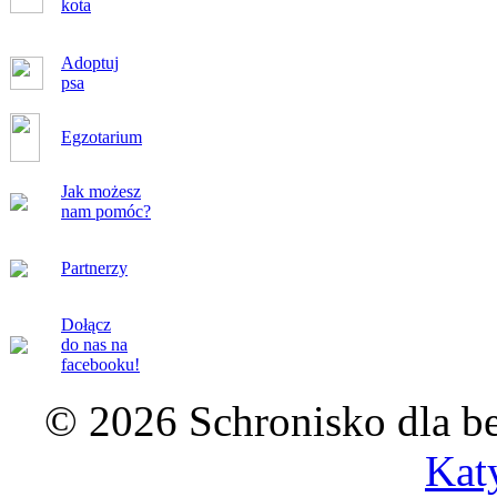
kota
Adoptuj
psa
Egzotarium
Jak możesz
nam pomóc?
Partnerzy
Dołącz
do nas na
facebooku!
© 2026 Schronisko dla b
Kat