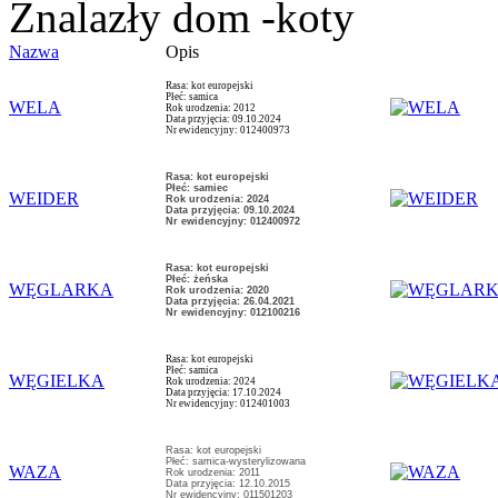
Znalazły dom -koty
Nazwa
Opis
Rasa: kot europejski
Płeć: samica
WELA
Rok urodzenia: 2012
Data przyjęcia: 09.10.2024
Nr ewidencyjny: 012400973
Rasa: kot europejski
Płeć: samiec
WEIDER
Rok urodzenia: 2024
Data przyjęcia: 09.10.2024
Nr ewidencyjny: 012400972
Rasa: kot europejski
Płeć: żeńska
WĘGLARKA
Rok urodzenia: 2020
Data przyjęcia: 26.04.2021
Nr ewidencyjny: 012100216
Rasa: kot europejski
Płeć: samica
WĘGIELKA
Rok urodzenia: 2024
Data przyjęcia: 17.10.2024
Nr ewidencyjny: 012401003
Rasa: kot europejski
Płeć: samica-wysterylizowana
WAZA
Rok urodzenia: 2011
Data przyjęcia: 12.10.2015
Nr ewidencyjny: 011501203