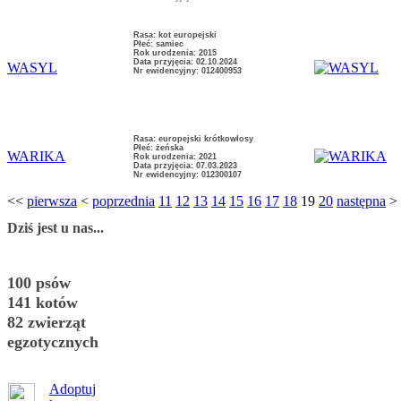
Rasa: kot europejski
Płeć: samiec
Rok urodzenia: 2015
Data przyjęcia: 02.10.2024
WASYL
Nr ewidencyjny: 012400953
Rasa: europejski krótkowłosy
Płeć: żeńska
WARIKA
Rok urodzenia: 2021
Data przyjęcia: 07.03.2023
Nr ewidencyjny: 012300107
<<
pierwsza
<
poprzednia
11
12
13
14
15
16
17
18
19
20
następna
>
Dziś jest u nas...
100 psów
141 kotów
82 zwierząt
egzotycznych
Adoptuj