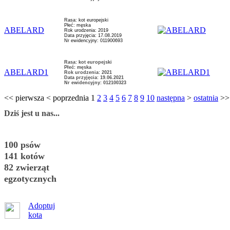
Rasa: kot europejski
Płeć: męska
ABELARD
Rok urodzenia: 2019
Data przyjęcia: 17.08.2019
Nr ewidencyjny: 011900693
Rasa: kot europejski
Płeć: męska
ABELARD1
Rok urodzenia: 2021
Data przyjęcia: 19.06.2021
Nr ewidencyjny: 012100323
<<
pierwsza
<
poprzednia
1
2
3
4
5
6
7
8
9
10
następna
>
ostatnia
>>
Dziś jest u nas...
100 psów
141 kotów
82 zwierząt
egzotycznych
Adoptuj
kota