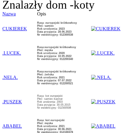
Znalazły dom -koty
Nazwa
Opis
Rasa: europejski krótkowłosy
Płeć: samiec
CUKIEREK
Rok urodzenia: 2023
Data przyjęcia: 28.06.2023
Nr ewidencyjny: 012300538
Rasa:europejski krótkowłosy
Płeć: męska
.LUCEK.
Rok urodzenia: 2020
Data przyjęcia: 10.05.2022
Nr ewidencyjny: 012200340
Rasa:europejski krótkowłosy
Płeć: żeńska
.NELA.
Rok urodzenia: 2021
Data przyjęcia: 07.07.2022
Nr ewidencyjny: 012200521
Rasa: kot europejski
Płeć: samiec-kastrat
.PUSZEK
Rok urodzenia: 2003
Data przyjęcia: 30.05.2015
Nr ewidencyjny: 011500508
Rasa: kot europejski
Płeć: męska
ABĄBEL
Rok urodzenia: 2021
Data przyjęcia: 30.06.2021
Nr ewidencyjny: 012100378