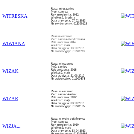
Rasa: mieszaniec
Płeć: samica
Rok urodzenia: 2022
WITRESKA
Wielkość: średnia
Data przyjęcia: 07.02.2023
Nr ewidencyjny: 012300123
Rasa:mieszaniec
Płeć: samica-sterylizowana
Rok urodzenia:2014
WIWIANA
Wielkość: mała
Data przyjęcia: 13.10.2015
Nr ewidencyjny: 011501215
Rasa: mieszaniec
Płeć: samiec
Rok urodzenia: 2018
WIZAK
Wielkość: mała
Data przyjęcia: 21.06.2019
Nr ewidencyjny: 011900474
Rasa: mieszaniec
Płeć: samiec-kastrat
Rok urodzenia: 2012
WIZAR
Wielkość: mały
Data przyjęcia: 03.10.2015
Nr ewidencyjny: 011501155
Rasa: w typie pekińczyka
Płeć: samica
Rok urodzenia: 2020
WIZJA....
Wielkość: mała
Data przyjęcia: 13.04.2023
Nr ewidencyjny: 012300292