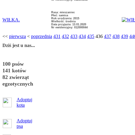
Rasa: mieszaniec
Płeć: samica
Rok urodzenia: 2015
WIŁKA.
Wielkość: średnia
Data przyjęcia: 13.01.2020
Nr ewidencyjny: 012000044
<<
pierwsza
<
poprzednia
431
432
433
434
435
436
437
438
439
44
Dziś jest u nas...
100 psów
141 kotów
82 zwierząt
egzotycznych
Adoptuj
kota
Adoptuj
psa