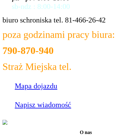
sb-ndz : 8:00-14:00
biuro schroniska tel. 81-466-26-42
poza godzinami pracy biura:
790-870-940
Straż Miejska tel.
986
Mapa dojazdu
Napisz wiadomość
O nas