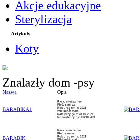
Akcje edukacyjne
Sterylizacja
Artykuły
Koty
Znalazły dom -psy
Nazwa
Opis
Rasa: mieszaniec
Płeć: samica
Rok urodzenia: 2021
BARABIKA1
Wielkość: mała
Data przyjęcia: 31.07.2021
Nr ewidencyjny: 012100489
Rasa: mieszaniec
Płeć: samiec
Rok urodzenia: 2021
BARABIK
Wielkość: mała