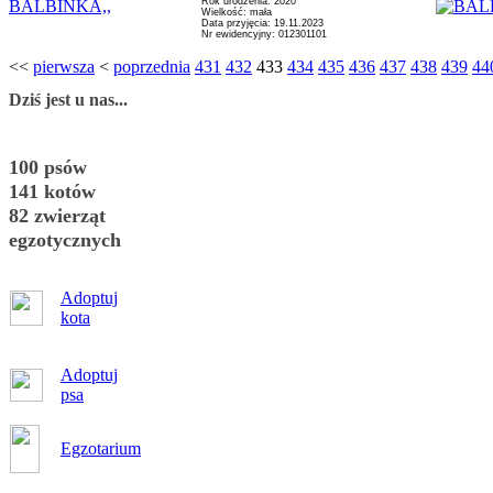
Rok urodzenia: 2020
BALBINKA,,
Wielkość: mała
Data przyjęcia: 19.11.2023
Nr ewidencyjny: 012301101
<<
pierwsza
<
poprzednia
431
432
433
434
435
436
437
438
439
44
Dziś jest u nas...
100 psów
141 kotów
82 zwierząt
egzotycznych
Adoptuj
kota
Adoptuj
psa
Egzotarium