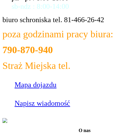
sb-ndz : 8:00-14:00
biuro schroniska tel. 81-466-26-42
poza godzinami pracy biura:
790-870-940
Straż Miejska tel.
986
Mapa dojazdu
Napisz wiadomość
O nas