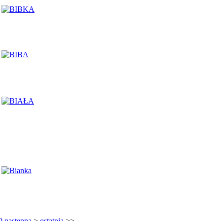
0
następna
>
ostatnia
>>