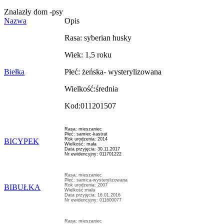
Znalazły dom -psy
Nazwa
Opis
Rasa: syberian husky
Wiek: 1,5 roku
Biełka
Płeć: żeńska- wysterylizowana
Wielkość:średnia
Kod:011201507
Rasa: mieszaniec
Płeć: samiec-kastrat
Rok urodzenia: 2014
BICYPEK
Wielkość: mała
Data przyjęcia: 30.11.2017
Nr ewidencyjny: 011701222
Rasa: mieszaniec
Płeć: samica-wysterylizowana
Rok urodzenia: 2007
BIBUŁKA
Wielkość:mała
Data przyjęcia: 16.01.2016
Nr ewidencyjny: 011600077
Rasa: mieszaniec