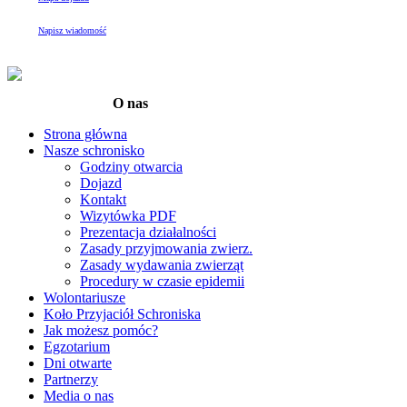
Napisz wiadomość
O nas
Strona główna
Nasze schronisko
Godziny otwarcia
Dojazd
Kontakt
Wizytówka PDF
Prezentacja działalności
Zasady przyjmowania zwierz.
Zasady wydawania zwierząt
Procedury w czasie epidemii
Wolontariusze
Koło Przyjaciół Schroniska
Jak możesz pomóc?
Egzotarium
Dni otwarte
Partnerzy
Media o nas