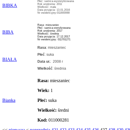
Płeć: samica-wysterylizowana
Rok urodzenia: 2011
BIBKA
Wielkość: mała
Data przyjęcia: 13.01.2016
Nr ewidencyjny:011600068
Rasa: mieszaniec
Płeć: samica-sterylizowana
Rok urodzenia: 2017
BIBA
Wielkość: średnia
Data przyjęcia: 17.12.2017
Nr ewidencyjny: 011701271
Rasa
: mieszaniec
Płeć
: suka
BIAŁA
Data ur.
: 2008 r
Wielkość
: średnia
Rasa:
mieszaniec
Wiek:
1
Bianka
Płeć:
suka
Wielkość:
średni
Kod:
011000281
<<
pierwsza
<
poprzednia
421
422
423
424
425
426
427
428
429
43