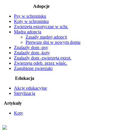
Adopcje
Psy w schronisku
Koty w schronisku
Zwierzęta egzotyczne w schr.
Mądra adopcja
Zasady mądrej adopcji
Pierwsze dni w nowym domu
Znalazły dom -psy
Znalazły dom -koty
Znalazły dom -zwierzęta egzot.
Zwierzęta odeb. przez właśc.
Zagubione zwierzaki
Edukacja
Akcje edukacyjne
Sterylizacja
Artykuły
Koty