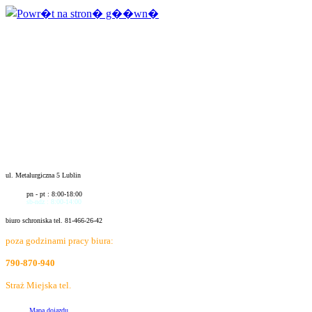
ul. Metalurgiczna 5 Lublin
pn - pt : 8:00-18:00
sb-ndz : 8:00-14:00
biuro schroniska tel. 81-466-26-42
poza godzinami pracy biura:
790-870-940
Straż Miejska tel.
986
Mapa dojazdu