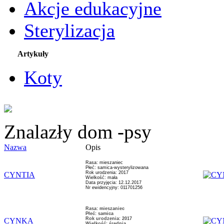
Akcje edukacyjne
Sterylizacja
Artykuły
Koty
Znalazły dom -psy
Nazwa
Opis
Rasa: mieszaniec
Płeć: samica-wysterylizowana
Rok urodzenia: 2017
CYNTIA
Wielkość: mała
Data przyjęcia: 12.12.2017
Nr ewidencyjny: 011701256
Rasa: mieszaniec
Płeć: samica
Rok urodzenia: 2017
CYNKA
Wielkość: średnia