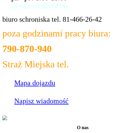
sb-ndz : 8:00-14:00
biuro schroniska tel. 81-466-26-42
poza godzinami pracy biura:
790-870-940
Straż Miejska tel.
986
Mapa dojazdu
Napisz wiadomość
O nas