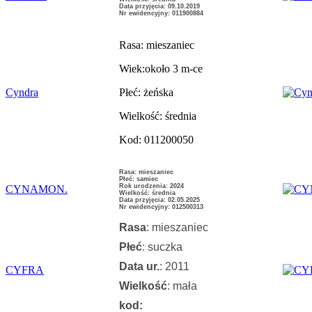
Data przyjęcia: 09.10.2019
Nr ewidencyjny: 011900884
Rasa: mieszaniec
Wiek:około 3 m-ce
Cyndra
Płeć: żeńska
Wielkość: średnia
Kod: 011200050
Rasa: mieszaniec
Płeć: samiec
Rok urodzenia: 2024
CYNAMON.
Wielkość: średnia
Data przyjęcia: 02.05.2025
Nr ewidencyjny: 012500313
Rasa
: mieszaniec
Płeć
: suczka
Data ur.
: 2011
CYFRA
Wielkość
: mała
kod: