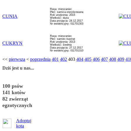
Rasa: mieszaniec
Płeć: samica-sterylizowana
Rok urodzenia: 2015
CUNIA
Wielkość: duża
Data przyjęcia: 24.12.2017
Nr ewidencyjny: 011701303
Rasa: mieszaniec
Płeć: samiec-kastrat
Rok urodzenia: 2013
CUKRYN
Wielkość: średnia
Data przyjęcia: 27.12.2017
Nr ewidencyjny: 011701310
<<
pierwsza
<
poprzednia
401
402
403
404
405
406
407
408
409
41
Dziś jest u nas...
100 psów
141 kotów
82 zwierząt
egzotycznych
Adoptuj
kota