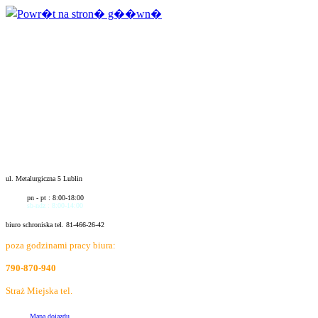
ul. Metalurgiczna 5 Lublin
pn - pt : 8:00-18:00
sb-ndz : 8:00-14:00
biuro schroniska tel. 81-466-26-42
poza godzinami pracy biura:
790-870-940
Straż Miejska tel.
986
Mapa dojazdu