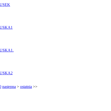
0
następna
>
ostatnia
>>