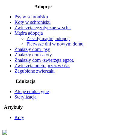
Adopcje
Psy w schronisku
Koty w schronisku
Zwierzęta egzotyczne w schr.
Mądra adopcja
Zasady mądrej adopcji
Pierwsze dni w nowym domu
Znalazły dom -psy
Znalazły dom -koty
Znalazły dom -zwierzęta egzot.
Zwierzęta odeb. przez właśc.
Zagubione zwierzaki
Edukacja
Akcje edukacyjne
Sterylizacja
Artykuły
Koty