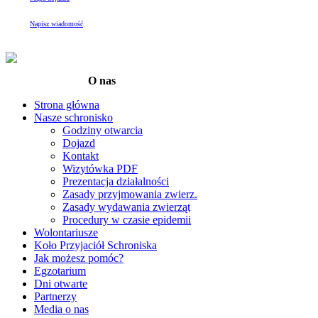
Napisz wiadomość
O nas
Strona główna
Nasze schronisko
Godziny otwarcia
Dojazd
Kontakt
Wizytówka PDF
Prezentacja działalności
Zasady przyjmowania zwierz.
Zasady wydawania zwierząt
Procedury w czasie epidemii
Wolontariusze
Koło Przyjaciół Schroniska
Jak możesz pomóc?
Egzotarium
Dni otwarte
Partnerzy
Media o nas