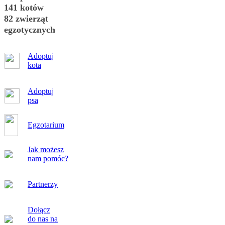
141 kotów
82 zwierząt
egzotycznych
Adoptuj
kota
Adoptuj
psa
Egzotarium
Jak możesz
nam pomóc?
Partnerzy
Dołącz
do nas na