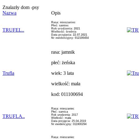
Znalazły dom -psy
Nazwa
Opis
Rasa: mieszaniec
Płeć: samiec
Rok urodzenia: 2021
TRUFEL..
Wielkość: średnia
Data przyjęcia: 22.07.2021
Nr ewidencyjny: 012100454
rasa: jamnik
płeć: żeńska
Trufla
wiek: 3 lata
wielkość: mała
kod: 011100694
Rasa: mieszaniec
Płeć: samica
Rok urodzenia: 2017
TRUFLA..
Wielkość: mała
Data przyjęcia: 25.04.2019
Nr ewidencyjny: 011900294
Rasa: mieszaniec