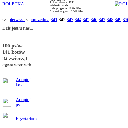
Rok urodzenia: 2024
ROLETKA
Wielkość: mała
Data przyjęcia: 18.07.2024
Nr ewidencyjny: 012400614
<<
pierwsza
<
poprzednia
341
342
343
344
345
346
347
348
349
35
Dziś jest u nas...
100 psów
141 kotów
82 zwierząt
egzotycznych
Adoptuj
kota
Adoptuj
psa
Egzotarium