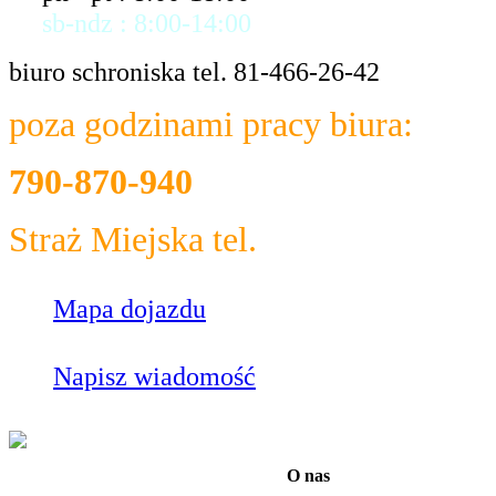
sb-ndz : 8:00-14:00
biuro schroniska tel. 81-466-26-42
poza godzinami pracy biura:
790-870-940
Straż Miejska tel.
986
Mapa dojazdu
Napisz wiadomość
O nas