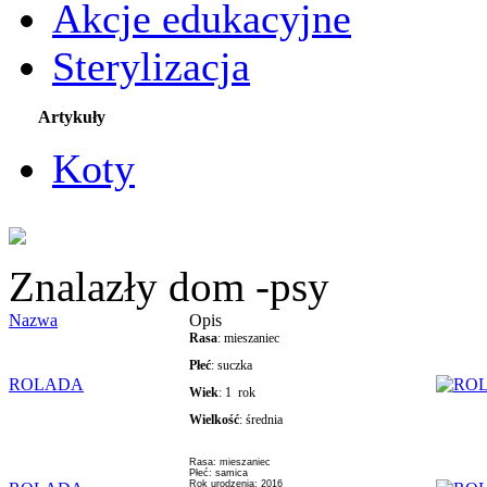
Akcje edukacyjne
Sterylizacja
Artykuły
Koty
Znalazły dom -psy
Nazwa
Opis
Rasa
: mieszaniec
Płeć
: suczka
ROLADA
Wiek
: 1 rok
Wielkość
: średnia
Rasa: mieszaniec
Płeć: samica
Rok urodzenia: 2016