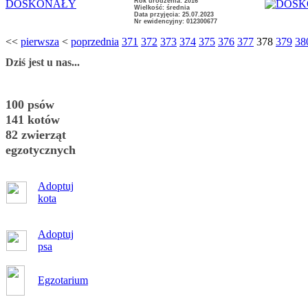
Rok urodzenia: 2016
DOSKONAŁY
Wielkość: średnia
Data przyjęcia: 25.07.2023
Nr ewidencyjny: 012300677
<<
pierwsza
<
poprzednia
371
372
373
374
375
376
377
378
379
38
Dziś jest u nas...
100 psów
141 kotów
82 zwierząt
egzotycznych
Adoptuj
kota
Adoptuj
psa
Egzotarium