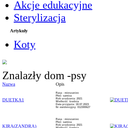
Akcje edukacyjne
Sterylizacja
Artykuły
Koty
Znalazły dom -psy
Nazwa
Opis
Rasa : mieszaniec
Płeć: samica
Rok urodzenia: 2021
DUETKA1
Wielkość: średnia
Data przyjęcia: 18.07.2023
Nr ewidencyjny: 012300627
Rasa : mieszaniec
Płeć: samica
Rok urodzenia: 2021
KIRA(ZANDRA)
Wielkość: średnia