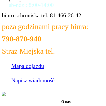
sb-ndz : 8:00-14:00
biuro schroniska tel. 81-466-26-42
poza godzinami pracy biura:
790-870-940
Straż Miejska tel.
986
Mapa dojazdu
Napisz wiadomość
O nas