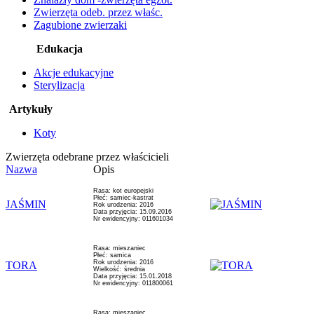
Zwierzęta odeb. przez właśc.
Zagubione zwierzaki
Edukacja
Akcje edukacyjne
Sterylizacja
Artykuły
Koty
Zwierzęta odebrane przez właścicieli
Nazwa
Opis
Rasa: kot europejski
Płeć: samiec-kastrat
JAŚMIN
Rok urodzenia: 2016
Data przyjęcia: 15.09.2016
Nr ewidencyjny: 011601034
Rasa: mieszaniec
Płeć: samica
Rok urodzenia: 2016
TORA
Wielkość: średnia
Data przyjęcia: 15.01.2018
Nr ewidencyjny: 011800061
Rasa: mieszaniec