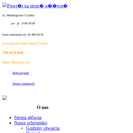
ul. Metalurgiczna 5 Lublin
pn - pt : 8:00-18:00
sb-ndz : 8:00-14:00
biuro schroniska tel. 81-466-26-42
poza godzinami pracy biura:
790-870-940
Straż Miejska tel.
986
Mapa dojazdu
Napisz wiadomość
O nas
Strona główna
Nasze schronisko
Godziny otwarcia