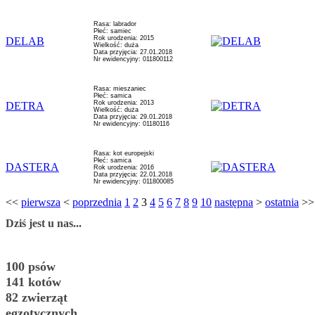
Rasa: labrador
Płeć: samiec
Rok urodzenia: 2015
DELAB
Wielkość: duża
Data przyjęcia: 27.01.2018
Nr ewidencyjny: 011800112
Rasa: mieszaniec
Płeć: samica
Rok urodzenia: 2013
DETRA
Wielkość: duża
Data przyjęcia: 29.01.2018
Nr ewidencyjny: 01180116
Rasa: kot europejski
Płeć: samica
DASTERA
Rok urodzenia: 2016
Data przyjęcia: 22.01.2018
Nr ewidencyjny: 011800085
<<
pierwsza
<
poprzednia
1
2
3
4
5
6
7
8
9
10
następna
>
ostatnia
>>
Dziś jest u nas...
100 psów
141 kotów
82 zwierząt
egzotycznych