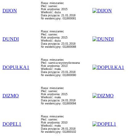
Rasa: mieszaniec
Płeć: samiec
Rok urodzenia: 2015
DIJON
Wielkość: duża
Data przyjęcia: 21.01.2018
Nr ewidencyjny: 011800081
Rasa: mieszaniec
Płeć: samiec
Rok urodzenia: 2015
DUNDI
Wielkość: duża
Data przyjęcia: 23.01.2018
Nr ewidencyjny: 011800088
Rasa: mieszaniec
Płeć: samica-wysterylizowana
Rok urodzenia: 2013
DOPUŁKA1
Wielkość: mała
Data przyjęcia: 23.01.2018
Nr ewidencyjny: 011800090
Rasa: mieszaniec
Płeć: samiec
Rok urodzenia: 2015
DIZMO
Wielkość: mała
Data przyjęcia: 24.01.2018
Nr ewidencyjny: 011800094
Rasa: mieszaniec
Płeć: samiec
Rok urodzenia: 2010
DOPEL1
Wielkość: mała
Data przyjęcia: 26.01.2018
Nr ewidencyjny: 011800102