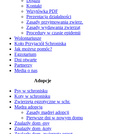
Dojazd
Kontakt
Wizytówka PDF
Prezentacja działalności
Zasady przyjmowania zwierz.
Zasady wydawania zwierząt
Procedury w czasie epidemii
Wolontariusze
Koło Przyjaciół Schroniska
Jak możesz pomóc?
Egzotarium
Dni otwarte
Partnerzy
Media o nas
Adopcje
Psy w schronisku
Koty w schronisku
Zwierzęta egzotyczne w schr.
Mądra adopcja
Zasady mądrej adopcji
Pierwsze dni w nowym domu
Znalazły dom -psy
Znalazły dom -koty
Znalazły dom -zwierzęta egzot.