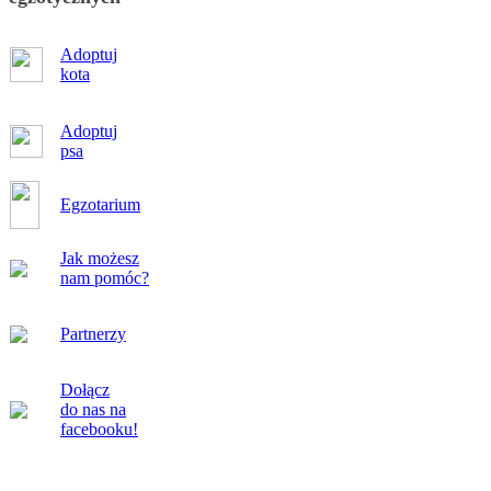
Adoptuj
kota
Adoptuj
psa
Egzotarium
Jak możesz
nam pomóc?
Partnerzy
Dołącz
do nas na
facebooku!