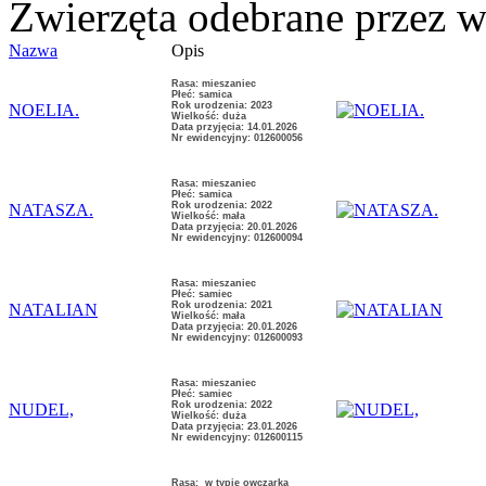
Zwierzęta odebrane przez wł
Nazwa
Opis
Rasa: mieszaniec
Płeć: samica
Rok urodzenia: 2023
NOELIA.
Wielkość: duża
Data przyjęcia: 14.01.2026
Nr ewidencyjny: 012600056
Rasa: mieszaniec
Płeć: samica
Rok urodzenia: 2022
NATASZA.
Wielkość: mała
Data przyjęcia: 20.01.2026
Nr ewidencyjny: 012600094
Rasa: mieszaniec
Płeć: samiec
Rok urodzenia: 2021
NATALIAN
Wielkość: mała
Data przyjęcia: 20.01.2026
Nr ewidencyjny: 012600093
Rasa: mieszaniec
Płeć: samiec
Rok urodzenia: 2022
NUDEL,
Wielkość: duża
Data przyjęcia: 23.01.2026
Nr ewidencyjny: 012600115
Rasa: w typie owczarka