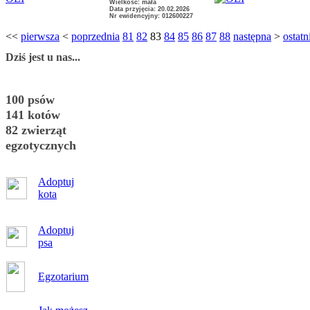
Wielkość: mała
Data przyjęcia: 20.02.2026
Nr ewidencyjny: 012600227
<<
pierwsza
<
poprzednia
81
82
83
84
85
86
87
88
następna
>
ostatn
Dziś jest u nas...
100 psów
141 kotów
82 zwierząt
egzotycznych
Adoptuj
kota
Adoptuj
psa
Egzotarium