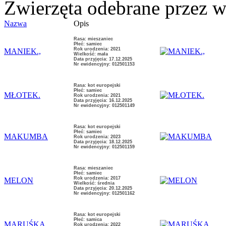
Zwierzęta odebrane przez wł
Nazwa
Opis
Rasa: mieszaniec
Płeć: samiec
Rok urodzenia: 2021
MANIEK.,
Wielkość: mała
Data przyjęcia: 17.12.2025
Nr ewidencyjny: 012501153
Rasa: kot europejski
Płeć: samiec
MŁOTEK.
Rok urodzenia: 2021
Data przyjęcia: 16.12.2025
Nr ewidencyjny: 012501149
Rasa: kot europejski
Płeć: samiec
MAKUMBA
Rok urodzenia: 2023
Data przyjęcia: 18.12.2025
Nr ewidencyjny: 012501159
Rasa: mieszaniec
Płeć: samiec
Rok urodzenia: 2017
MELON
Wielkość: średnia
Data przyjęcia: 20.12.2025
Nr ewidencyjny: 012501162
Rasa: kot europejski
Płeć: samica
MARUŚKA
Rok urodzenia: 2022