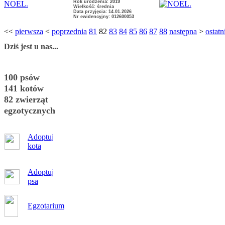
Rok urodzenia: 2019
NOEL.
Wielkość: średnia
Data przyjęcia: 14.01.2026
Nr ewidencyjny: 012600053
<<
pierwsza
<
poprzednia
81
82
83
84
85
86
87
88
następna
>
ostatn
Dziś jest u nas...
100 psów
141 kotów
82 zwierząt
egzotycznych
Adoptuj
kota
Adoptuj
psa
Egzotarium