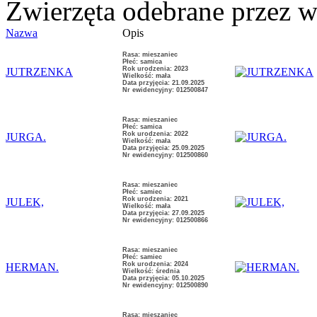
Zwierzęta odebrane przez wł
Nazwa
Opis
Rasa: mieszaniec
Płeć: samica
Rok urodzenia: 2023
JUTRZENKA
Wielkość: mała
Data przyjęcia: 21.09.2025
Nr ewidencyjny: 012500847
Rasa: mieszaniec
Płeć: samica
Rok urodzenia: 2022
JURGA.
Wielkość: mała
Data przyjęcia: 25.09.2025
Nr ewidencyjny: 012500860
Rasa: mieszaniec
Płeć: samiec
Rok urodzenia: 2021
JULEK,
Wielkość: mała
Data przyjęcia: 27.09.2025
Nr ewidencyjny: 012500866
Rasa: mieszaniec
Płeć: samiec
Rok urodzenia: 2024
HERMAN.
Wielkość: średnia
Data przyjęcia: 05.10.2025
Nr ewidencyjny: 012500890
Rasa: mieszaniec