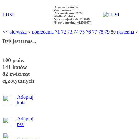
Rasa: mieszaniec
Płeć: samica
Rok urodzenia: 2024
LUSI
Wielkość: duża
Data przyjęcia: 04.11.2025
Nr ewidencyjny: 012500974
<<
pierwsza
<
poprzednia
71
72
73
74
75
76
77
78
79
80
następna
Dziś jest u nas...
100 psów
141 kotów
82 zwierząt
egzotycznych
Adoptuj
kota
Adoptuj
psa