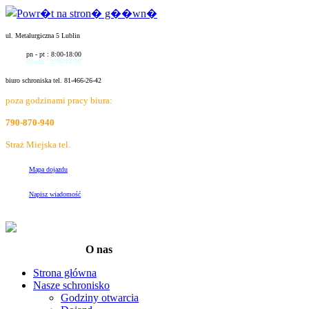
ul. Metalurgiczna 5 Lublin
pn - pt : 8:00-18:00
sb-ndz : 8:00-14:00
biuro schroniska tel. 81-466-26-42
poza godzinami pracy biura:
790-870-940
Straż Miejska tel.
986
Mapa dojazdu
Napisz wiadomość
O nas
Strona główna
Nasze schronisko
Godziny otwarcia