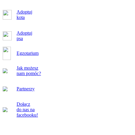
Adoptuj
kota
Adoptuj
psa
Egzotarium
Jak możesz
nam pomóc?
Partnerzy
Dołącz
do nas na
facebooku!