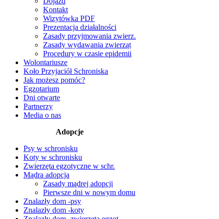
Dojazd
Kontakt
Wizytówka PDF
Prezentacja działalności
Zasady przyjmowania zwierz.
Zasady wydawania zwierząt
Procedury w czasie epidemii
Wolontariusze
Koło Przyjaciół Schroniska
Jak możesz pomóc?
Egzotarium
Dni otwarte
Partnerzy
Media o nas
Adopcje
Psy w schronisku
Koty w schronisku
Zwierzęta egzotyczne w schr.
Mądra adopcja
Zasady mądrej adopcji
Pierwsze dni w nowym domu
Znalazły dom -psy
Znalazły dom -koty
Znalazły dom -zwierzęta egzot.