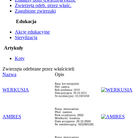
Zwierzęta odeb. przez właśc.
Zagubione zwierzaki
Edukacja
Akcje edukacyjne
Sterylizacja
Artykuły
Koty
Zwierzęta odebrane przez właścicieli
Nazwa
Opis
Rasa: kot europejski
Płeć: samica
WERKUSIA
Rok urodzenia: 2019
Data przyjęcia: 30.10.2021
Nr ewidencyjny: 012401038
Rasa: mieszaniec
Płeć: samiec
Rok urodzenia: 2022
AMIRES
Wielkość: średnia
Data przyjęcia: 20.12.2024
Nr ewidencyjny: 0212401181
Rasa: mieszaniec