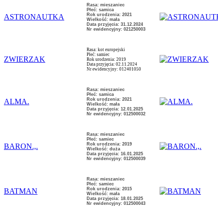
Rasa: mieszaniec
Płeć: samica
Rok urodzenia: 2021
ASTRONAUTKA
Wielkość: mała
Data przyjęcia: 31.12.2024
Nr ewidencyjny: 021250003
Rasa: kot europejski
Płeć: samiec
ZWIERZAK
Rok urodzenia: 2019
Data przyjęcia: 02.11.2024
Nr ewidencyjny: 012401050
Rasa: mieszaniec
Płeć: samica
Rok urodzenia: 2021
ALMA.
Wielkość: mała
Data przyjęcia: 12.01.2025
Nr ewidencyjny: 012500032
Rasa: mieszaniec
Płeć: samiec
Rok urodzenia: 2019
BARON.,.
Wielkość: duża
Data przyjęcia: 16.01.2025
Nr ewidencyjny: 012500039
Rasa: mieszaniec
Płeć: samiec
Rok urodzenia: 2015
BATMAN
Wielkość: mała
Data przyjęcia: 18.01.2025
Nr ewidencyjny: 012500043