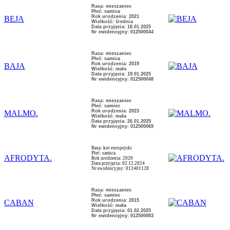
Rasa: mieszaniec
Płeć: samica
Rok urodzenia: 2021
BEJA
Wielkość: średnia
Data przyjęcia: 18.01.2025
Nr ewidencyjny: 012500044
Rasa: mieszaniec
Płeć: samica
Rok urodzenia: 2019
BAJA
Wielkość: mała
Data przyjęcia: 19.01.2025
Nr ewidencyjny: 012500048
Rasa: mieszaniec
Płeć: samiec
Rok urodzenia: 2023
MALMO.
Wielkość: mała
Data przyjęcia: 26.01.2025
Nr ewidencyjny: 012500069
Rasa: kot europejski
Płeć: samica
AFRODYTA.
Rok urodzenia: 2020
Data przyjęcia: 02.12.2024
Nr ewidencyjny: 012401128
Rasa: mieszaniec
Płeć: samiec
Rok urodzenia: 2015
CABAN
Wielkość: mała
Data przyjęcia: 01.02.2025
Nr ewidencyjny: 012500083