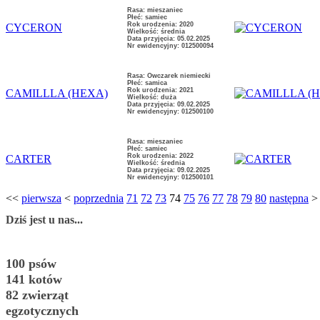
Rasa: mieszaniec
Płeć: samiec
Rok urodzenia: 2020
CYCERON
Wielkość: średnia
Data przyjęcia: 05.02.2025
Nr ewidencyjny: 012500094
Rasa: Owczarek niemiecki
Płeć: samica
Rok urodzenia: 2021
CAMILLLA (HEXA)
Wielkość: duża
Data przyjęcia: 09.02.2025
Nr ewidencyjny: 012500100
Rasa: mieszaniec
Płeć: samiec
Rok urodzenia: 2022
CARTER
Wielkość: średnia
Data przyjęcia: 09.02.2025
Nr ewidencyjny: 012500101
<<
pierwsza
<
poprzednia
71
72
73
74
75
76
77
78
79
80
następna
Dziś jest u nas...
100 psów
141 kotów
82 zwierząt
egzotycznych