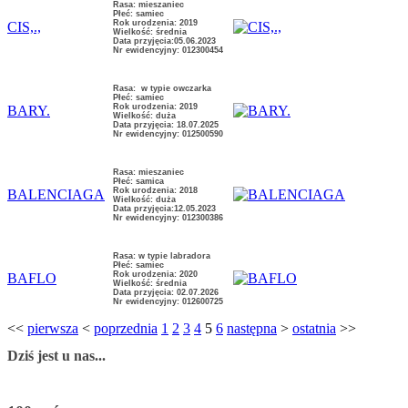
Rasa: mieszaniec
Płeć: samiec
Rok urodzenia: 2019
CIS,.,
Wielkość: średnia
Data przyjęcia:05.06.2023
Nr ewidencyjny: 012300454
Rasa: w typie owczarka
Płeć: samiec
Rok urodzenia: 2019
BARY.
Wielkość: duża
Data przyjęcia: 18.07.2025
Nr ewidencyjny: 012500590
Rasa: mieszaniec
Płeć: samica
Rok urodzenia: 2018
BALENCIAGA
Wielkość: duża
Data przyjęcia:12.05.2023
Nr ewidencyjny: 012300386
Rasa: w typie labradora
Płeć: samiec
Rok urodzenia: 2020
BAFLO
Wielkość: średnia
Data przyjęcia: 02.07.2026
Nr ewidencyjny: 012600725
<<
pierwsza
<
poprzednia
1
2
3
4
5
6
następna
>
ostatnia
>>
Dziś jest u nas...