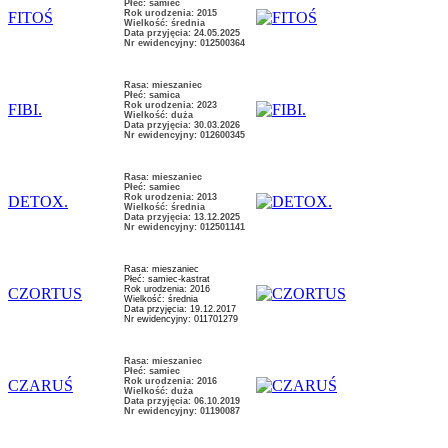
Płeć: samiec
Rok urodzenia: 2015
FITOŚ
Wielkość: średnia
Data przyjęcia: 24.05.2025
Nr ewidencyjny: 012500364
Rasa: mieszaniec
Płeć: samica
Rok urodzenia: 2023
FIBI.
Wielkość: duża
Data przyjęcia: 30.03.2026
Nr ewidencyjny: 012600345
Rasa: mieszaniec
Płeć: samiec
Rok urodzenia: 2013
DETOX.
Wielkość: średnia
Data przyjęcia: 13.12.2025
Nr ewidencyjny: 012501141
Rasa: mieszaniec
Płeć: samiec-kastrat
Rok urodzenia: 2016
CZORTUS
Wielkość: średnia
Data przyjęcia: 19.12.2017
Nr ewidencyjny: 011701279
Rasa: mieszaniec
Płeć: samiec
Rok urodzenia: 2016
CZARUŚ
Wielkość: duża
Data przyjęcia: 06.10.2019
Nr ewidencyjny: 01190087