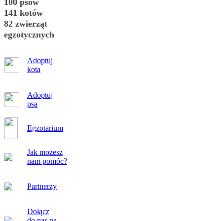
100 psów
141 kotów
82 zwierząt
egzotycznych
Adoptuj
kota
Adoptuj
psa
Egzotarium
Jak możesz
nam pomóc?
Partnerzy
Dołącz
do nas na