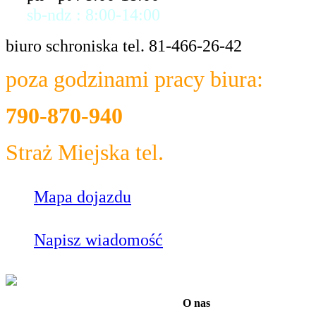
sb-ndz : 8:00-14:00
biuro schroniska tel. 81-466-26-42
poza godzinami pracy biura:
790-870-940
Straż Miejska tel.
986
Mapa dojazdu
Napisz wiadomość
O nas