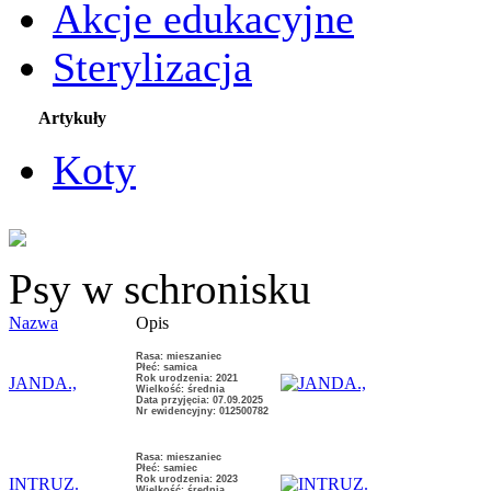
Akcje edukacyjne
Sterylizacja
Artykuły
Koty
Psy w schronisku
Nazwa
Opis
Rasa: mieszaniec
Płeć: samica
Rok urodzenia: 2021
JANDA.,
Wielkość: średnia
Data przyjęcia: 07.09.2025
Nr ewidencyjny: 012500782
Rasa: mieszaniec
Płeć: samiec
Rok urodzenia: 2023
INTRUZ.
Wielkość: średnia