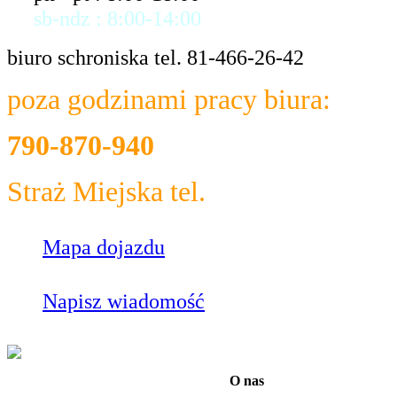
sb-ndz : 8:00-14:00
biuro schroniska tel. 81-466-26-42
poza godzinami pracy biura:
790-870-940
Straż Miejska tel.
986
Mapa dojazdu
Napisz wiadomość
O nas