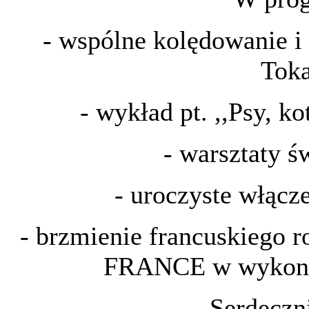
- wspólne kolędowanie i
Tok
- wykład pt. ,,Psy, ko
- warsztaty ś
- uroczyste włącze
- brzmienie francuskie
FRANCE w wykonan
Serdeczn