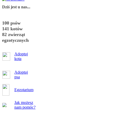
Dziś jest u nas...
100 psów
141 kotów
82 zwierząt
egzotycznych
Adoptuj
kota
Adoptuj
psa
Egzotarium
Jak możesz
nam pomóc?