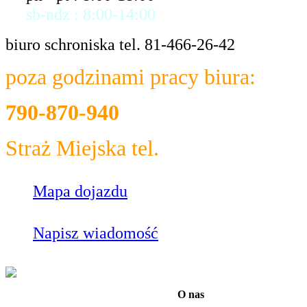
sb-ndz : 8:00-14:00
biuro schroniska tel. 81-466-26-42
poza godzinami pracy biura:
790-870-940
Straż Miejska tel.
986
Mapa dojazdu
Napisz wiadomość
O nas