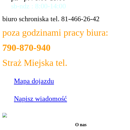
sb-ndz : 8:00-14:00
biuro schroniska tel. 81-466-26-42
poza godzinami pracy biura:
790-870-940
Straż Miejska tel.
986
Mapa dojazdu
Napisz wiadomość
O nas