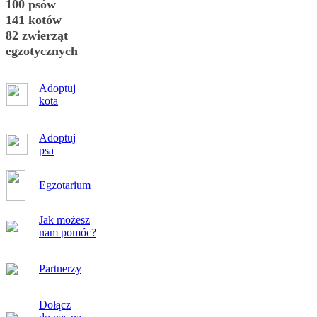
100 psów
141 kotów
82 zwierząt
egzotycznych
Adoptuj
kota
Adoptuj
psa
Egzotarium
Jak możesz
nam pomóc?
Partnerzy
Dołącz