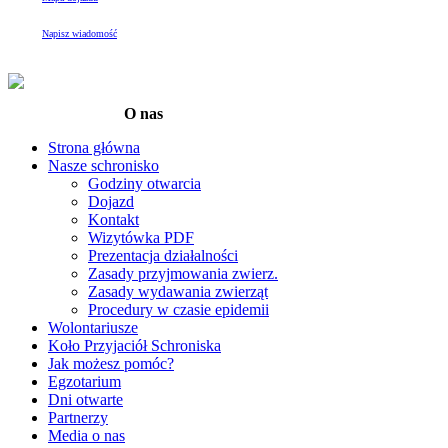
Napisz wiadomość
O nas
Strona główna
Nasze schronisko
Godziny otwarcia
Dojazd
Kontakt
Wizytówka PDF
Prezentacja działalności
Zasady przyjmowania zwierz.
Zasady wydawania zwierząt
Procedury w czasie epidemii
Wolontariusze
Koło Przyjaciół Schroniska
Jak możesz pomóc?
Egzotarium
Dni otwarte
Partnerzy
Media o nas