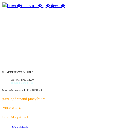
ul. Metalurgiczna 5 Lublin
pn - pt : 8:00-18:00
sb-ndz : 8:00-14:00
biuro schroniska tel. 81-466-26-42
poza godzinami pracy biura:
790-870-940
Straż Miejska tel.
986
Mapa dojazdu