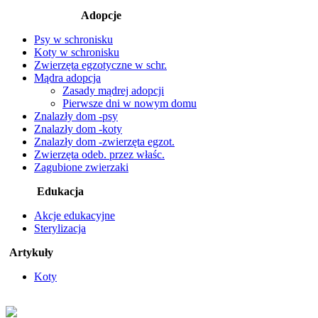
Adopcje
Psy w schronisku
Koty w schronisku
Zwierzęta egzotyczne w schr.
Mądra adopcja
Zasady mądrej adopcji
Pierwsze dni w nowym domu
Znalazły dom -psy
Znalazły dom -koty
Znalazły dom -zwierzęta egzot.
Zwierzęta odeb. przez właśc.
Zagubione zwierzaki
Edukacja
Akcje edukacyjne
Sterylizacja
Artykuły
Koty