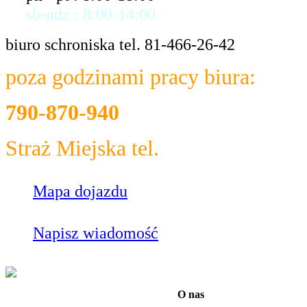
sb-ndz : 8:00-14:00
biuro schroniska tel. 81-466-26-42
poza godzinami pracy biura:
790-870-940
Straż Miejska tel.
986
Mapa dojazdu
Napisz wiadomość
O nas