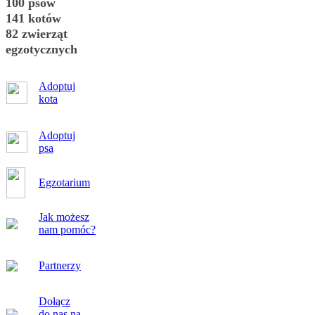
100 psów
141 kotów
82 zwierząt
egzotycznych
Adoptuj
kota
Adoptuj
psa
Egzotarium
Jak możesz
nam pomóc?
Partnerzy
Dołącz
do nas na