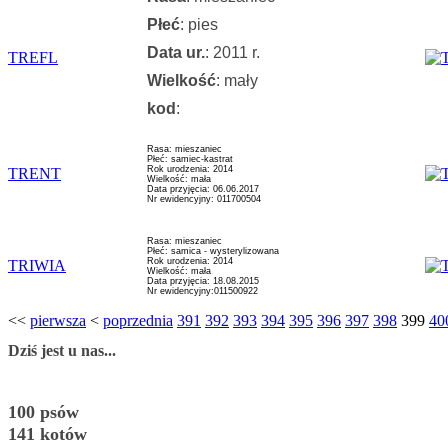
Płeć
: pies
Data ur.
: 2011 r.
TREFL
Wielkość
: mały
kod
:
Rasa: mieszaniec
Płeć: samiec-kastrat
Rok urodzenia: 2014
TRENT
Wielkość: mała
Data przyjęcia: 06.06.2017
Nr ewidencyjny: 011700504
Rasa: mieszaniec
Płeć: samica - wysterylizowana
Rok urodzenia: 2014
TRIWIA
Wielkość: mała
Data przyjęcia: 18.08.2015
Nr ewidencyjny:011500922
<<
pierwsza
<
poprzednia
391
392
393
394
395
396
397
398
399
40
Dziś jest u nas...
100 psów
141 kotów