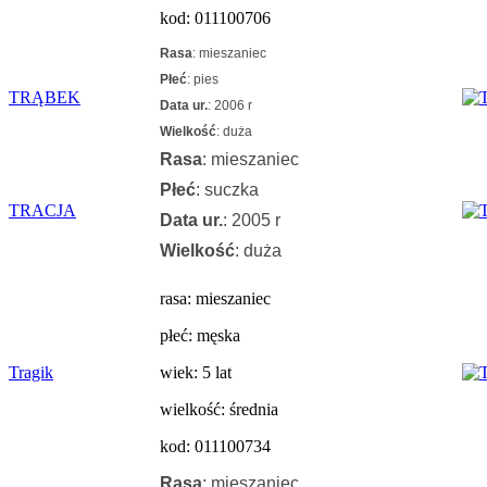
kod: 011100706
Rasa
: mieszaniec
Płeć
: pies
TRĄBEK
Data ur.
: 2006 r
Wielkość
: duża
Rasa
: mieszaniec
Płeć
: suczka
TRACJA
Data ur.
: 2005 r
Wielkość
: duża
rasa: mieszaniec
płeć: męska
Tragik
wiek: 5 lat
wielkość: średnia
kod: 011100734
Rasa
: mieszaniec