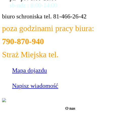
sb-ndz : 8:00-14:00
biuro schroniska tel. 81-466-26-42
poza godzinami pracy biura:
790-870-940
Straż Miejska tel.
986
Mapa dojazdu
Napisz wiadomość
O nas