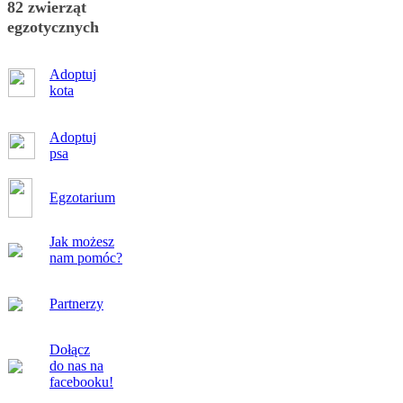
82 zwierząt
egzotycznych
Adoptuj
kota
Adoptuj
psa
Egzotarium
Jak możesz
nam pomóc?
Partnerzy
Dołącz
do nas na
facebooku!