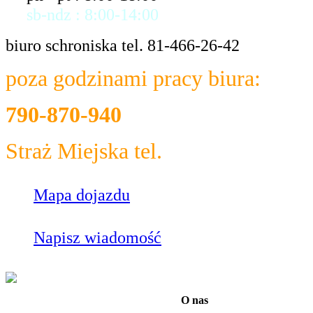
sb-ndz : 8:00-14:00
biuro schroniska tel. 81-466-26-42
poza godzinami pracy biura:
790-870-940
Straż Miejska tel.
986
Mapa dojazdu
Napisz wiadomość
O nas