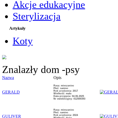
Akcje edukacyjne
Sterylizacja
Artykuły
Koty
Znalazły dom -psy
Nazwa
Opis
Rasa: mieszaniec
Płeć: samiec
Rok urodzenia: 2017
GERALD
Wielkość: mała
Data przyjęcia: 04.06.2025
Nr ewidencyjny: 012500393
Rasa: mieszaniec
Płeć: samiec
Rok urodzenia: 2024
GULIVER
Wielkość: duża