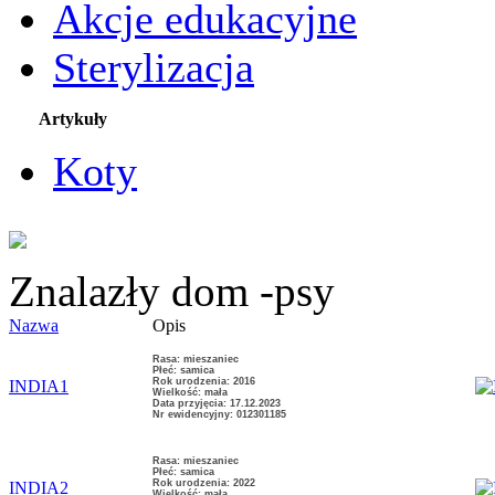
Akcje edukacyjne
Sterylizacja
Artykuły
Koty
Znalazły dom -psy
Nazwa
Opis
Rasa: mieszaniec
Płeć: samica
Rok urodzenia: 2016
INDIA1
Wielkość: mała
Data przyjęcia: 17.12.2023
Nr ewidencyjny: 012301185
Rasa: mieszaniec
Płeć: samica
Rok urodzenia: 2022
INDIA2
Wielkość: mała