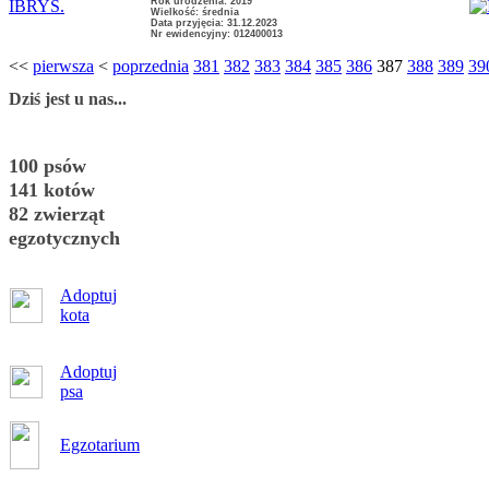
Rok urodzenia: 2019
IBRYS.
Wielkość: średnia
Data przyjęcia: 31.12.2023
Nr ewidencyjny: 012400013
<<
pierwsza
<
poprzednia
381
382
383
384
385
386
387
388
389
39
Dziś jest u nas...
100 psów
141 kotów
82 zwierząt
egzotycznych
Adoptuj
kota
Adoptuj
psa
Egzotarium