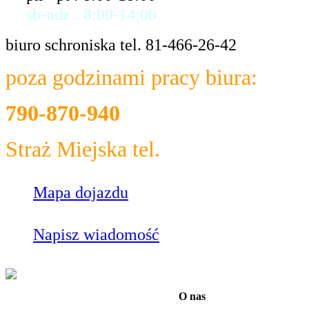
sb-ndz : 8:00-14:00
biuro schroniska tel. 81-466-26-42
poza godzinami pracy biura:
790-870-940
Straż Miejska tel.
986
Mapa dojazdu
Napisz wiadomość
O nas