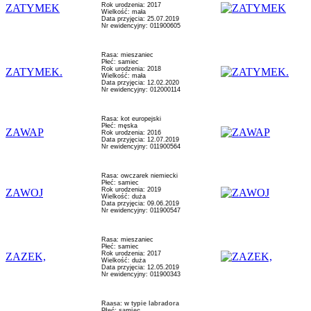
Rok urodzenia: 2017
ZATYMEK
Wielkość: mała
Data przyjęcia: 25.07.2019
Nr ewidencyjny: 011900605
Rasa: mieszaniec
Płeć: samiec
Rok urodzenia: 2018
ZATYMEK.
Wielkość: mała
Data przyjęcia: 12.02.2020
Nr ewidencyjny: 012000114
Rasa: kot europejski
Płeć: męska
ZAWAP
Rok urodzenia: 2016
Data przyjęcia: 12.07.2019
Nr ewidencyjny: 011900564
Rasa: owczarek niemiecki
Płeć: samiec
Rok urodzenia: 2019
ZAWOJ
Wielkość: duża
Data przyjęcia: 09.06.2019
Nr ewidencyjny: 011900547
Rasa: mieszaniec
Płeć: samiec
Rok urodzenia: 2017
ZAZEK,
Wielkość: duża
Data przyjęcia: 12.05.2019
Nr ewidencyjny: 011900343
Raasa: w typie labradora
Płeć: samiec