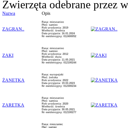
Zwierzęta odebrane przez wł
Nazwa
Opis
Rasa: mieszaniec
Płeć: samiec
Rok urodzenia: 2019
ZAGRAN..
Wielkość: średnia
Data przyjęcia: 16.01.2024
Nr ewidencyjny: 012400052
Rasa: mieszaniec
Płeć: samiec
Rok urodzenia: 2012
ZAKI
Wielkość: duża
Data przyjęcia: 11.05.2021
Nr ewidencyjny: 012100244
Rasa: europejski
Płeć: żeńska
ŻANETKA
Rok urodzenia: 2022
Data przyjęcia: 19.03.2023
Nr ewidencyjny: 012300234
Rasa: mieszaniec
Płeć: samica
Rok urodzenia: 2020
ZARETKA
Wielkość: średnia
Data przyjęcia: 30.05.2021
Nr ewidencyjny: 012100277
Rasa: mieszaniec
Płeć: samiec