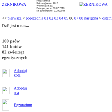
Płeć: samica
Rok urodzenia: 2018
ZERNIKOWA
Wielkość: mała
Data przyjęcia: 09.07.2019
Nr ewidencyjny: 011900554
<<
pierwsza
<
poprzednia
81
82
83
84
85
86
87
88
następna
>
ostatn
Dziś jest u nas...
100 psów
141 kotów
82 zwierząt
egzotycznych
Adoptuj
kota
Adoptuj
psa
Egzotarium