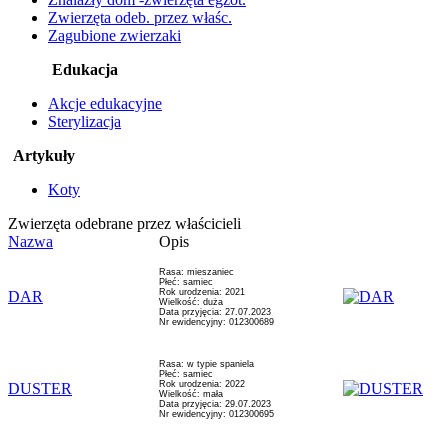
Zwierzęta odeb. przez właśc.
Zagubione zwierzaki
Edukacja
Akcje edukacyjne
Sterylizacja
Artykuły
Koty
Zwierzęta odebrane przez właścicieli
Nazwa
Opis
Rasa: mieszaniec
Płeć: samiec
Rok urodzenia: 2021
DAR
Wielkość: duża
Data przyjęcia: 27.07.2023
Nr ewidencyjny: 012300689
Rasa: w typie spaniela
Płeć: samiec
Rok urodzenia: 2022
DUSTER
Wielkość: mała
Data przyjęcia: 29.07.2023
Nr ewidencyjny: 012300695