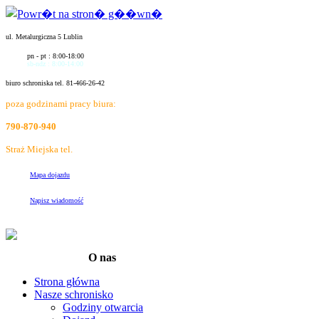
ul. Metalurgiczna 5 Lublin
pn - pt : 8:00-18:00
sb-ndz : 8:00-14:00
biuro schroniska tel. 81-466-26-42
poza godzinami pracy biura:
790-870-940
Straż Miejska tel.
986
Mapa dojazdu
Napisz wiadomość
O nas
Strona główna
Nasze schronisko
Godziny otwarcia