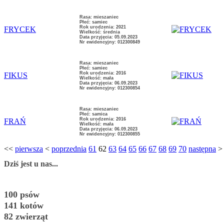
Rasa: mieszaniec
Płeć: samiec
Rok urodzenia: 2021
FRYCEK
Wielkość: średnia
Data przyjęcia: 05.09.2023
Nr ewidencyjny: 012300849
Rasa: mieszaniec
Płeć: samiec
Rok urodzenia: 2016
FIKUS
Wielkość: mała
Data przyjęcia: 06.09.2023
Nr ewidencyjny: 012300854
Rasa: mieszaniec
Płeć: samica
Rok urodzenia: 2016
FRAŃ
Wielkość: mała
Data przyjęcia: 06.09.2023
Nr ewidencyjny: 012300855
<<
pierwsza
<
poprzednia
61
62
63
64
65
66
67
68
69
70
następna
Dziś jest u nas...
100 psów
141 kotów
82 zwierząt