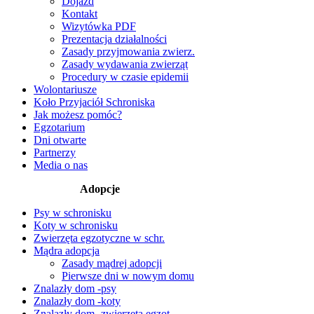
Dojazd
Kontakt
Wizytówka PDF
Prezentacja działalności
Zasady przyjmowania zwierz.
Zasady wydawania zwierząt
Procedury w czasie epidemii
Wolontariusze
Koło Przyjaciół Schroniska
Jak możesz pomóc?
Egzotarium
Dni otwarte
Partnerzy
Media o nas
Adopcje
Psy w schronisku
Koty w schronisku
Zwierzęta egzotyczne w schr.
Mądra adopcja
Zasady mądrej adopcji
Pierwsze dni w nowym domu
Znalazły dom -psy
Znalazły dom -koty
Znalazły dom -zwierzęta egzot.