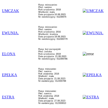
Rasa: mieszaniec
Płeć: samiec
Rok urodzenia: 2018
UMCZAK
Wielkość: mała
Data przyjęcia:10.08.2023
Nr ewidencyjny: 01230075
Rasa: mieszaniec
Płeć: samiec
Rok urodzenia: 2016
EWUNIA.
Wielkość: średnia
Data przyjęcia:18.08.2023
Nr ewidencyjny: 012300779
Rasa: kot europejski
Płeć: żeńska
ELONA
Rok urodzenia: 2019
Data przyjęcia: 21.08.2023
Nr ewidencyjny: 012300786
Rasa: mieszaniec
Płeć: samica
Rok urodzenia: 2016
EPEŁKA
Wielkość: mała
Data przyjęcia: 21.08.2023
Nr ewidencyjny: 012300788
Rasa: mieszaniec
Płeć: samica
Rok urodzenia: 2018
ESTRA
Wielkość: mała
Data przyjęcia: 27.08.2023
Nr ewidencyjny: 012300810