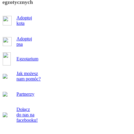
egzotycznych
Adoptuj
kota
Adoptuj
psa
Egzotarium
Jak możesz
nam pomóc?
Partnerzy
Dołącz
do nas na
facebooku!