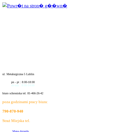
ul. Metalurgiczna 5 Lublin
pn - pt : 8:00-18:00
sb-ndz : 8:00-14:00
biuro schroniska tel. 81-466-26-42
poza godzinami pracy biura:
790-870-940
Straż Miejska tel.
986
Mapa dojazdu