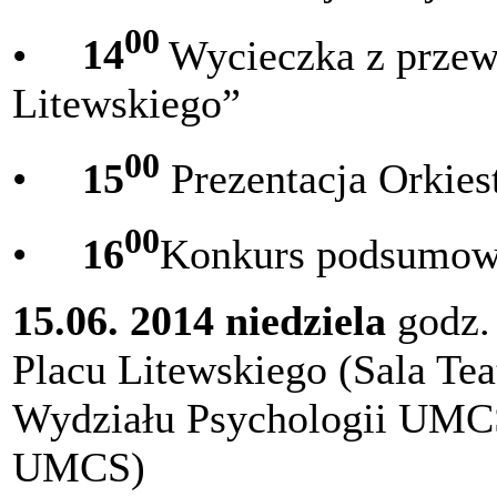
00
•
14
Wycieczka z przew
Litewskiego”
00
•
15
Prezentacja Orkies
00
•
16
Konkurs podsumowa
15.06. 2014 niedziela
godz. 
Placu Litewskiego (Sala Te
Wydziału Psychologii UMCS,
UMCS)