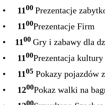
00
•
11
Prezentacje zabyt
00
•
11
Prezentacje Firm
00
•
11
Gry i zabawy dla dz
00
•
11
Prezentacja kultury
05
•
11
Pokazy pojazdów z
00
•
12
Pokaz walki na bag
00