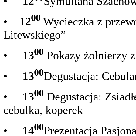
•
12
Symultana Szachow
00
•
12
Wycieczka z przew
Litewskiego”
00
•
13
Pokazy żołnierzy 
00
•
13
Degustacja: Cebula
00
•
13
Degustacja: Zsiadł
cebulka, koperek
00
•
14
Prezentacja Pasjon