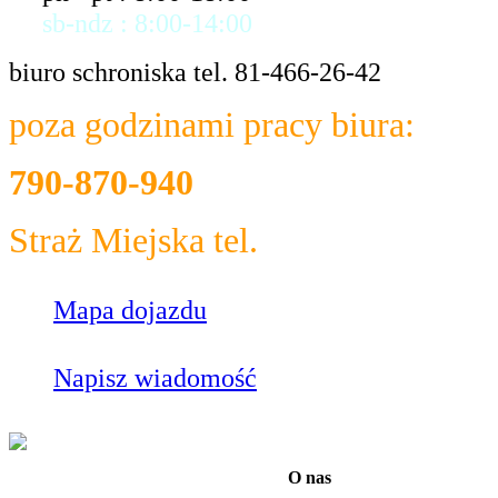
sb-ndz : 8:00-14:00
biuro schroniska tel. 81-466-26-42
poza godzinami pracy biura:
790-870-940
Straż Miejska tel.
986
Mapa dojazdu
Napisz wiadomość
O nas