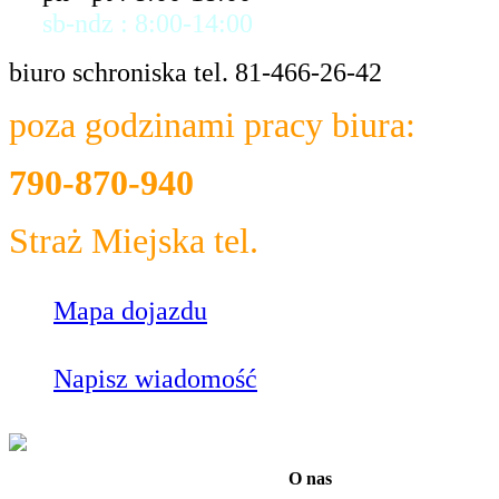
sb-ndz : 8:00-14:00
biuro schroniska tel. 81-466-26-42
poza godzinami pracy biura:
790-870-940
Straż Miejska tel.
986
Mapa dojazdu
Napisz wiadomość
O nas