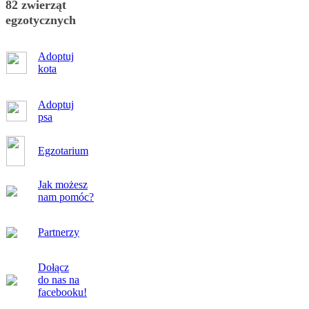
82 zwierząt
egzotycznych
Adoptuj
kota
Adoptuj
psa
Egzotarium
Jak możesz
nam pomóc?
Partnerzy
Dołącz
do nas na
facebooku!