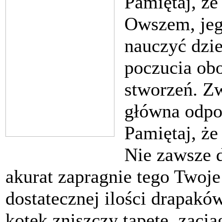
Pamiętaj, że
Owszem, jeg
nauczyć dzie
poczucia ob
stworzeń. Z
główna odpo
Pamiętaj, że
Nie zawsze d
akurat zapragnie tego Twoj
dostatecznej ilości drapakó
kotek zniszczy tapetę, zacią