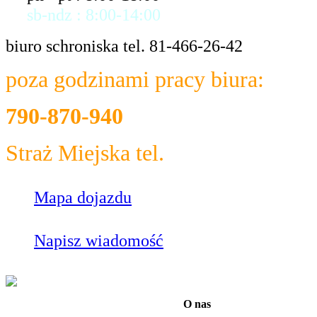
sb-ndz : 8:00-14:00
biuro schroniska tel. 81-466-26-42
poza godzinami pracy biura:
790-870-940
Straż Miejska tel.
986
Mapa dojazdu
Napisz wiadomość
O nas