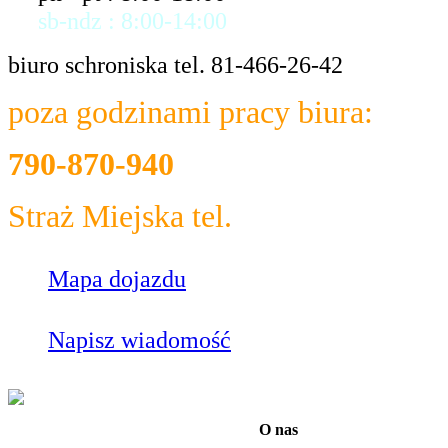
sb-ndz : 8:00-14:00
biuro schroniska tel. 81-466-26-42
poza godzinami pracy biura:
790-870-940
Straż Miejska tel.
986
Mapa dojazdu
Napisz wiadomość
O nas